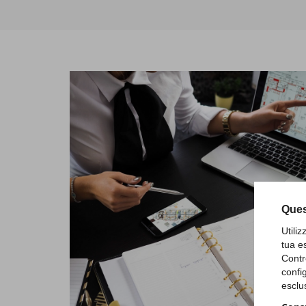
Ques
Utili
tua e
Contr
confi
esclu