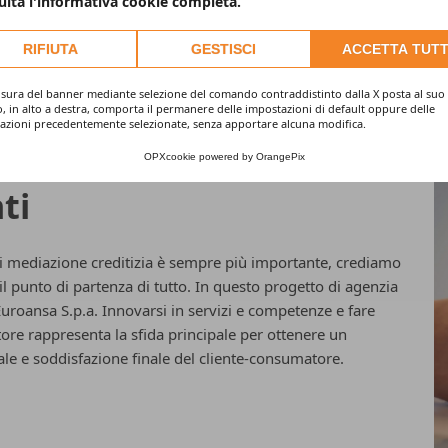
lta l'informativa cookie completa.
RIFIUTA
GESTISCI
ACCETTA TUTT
usura del banner mediante selezione del comando contraddistinto dalla X posta al suo
o, in alto a destra, comporta il permanere delle impostazioni di default oppure delle
azioni precedentemente selezionate, senza apportare alcuna modifica.
OPXcookie
powered by
OrangePix
ti
di mediazione creditizia è sempre più importante, crediamo
 il punto di partenza di tutto. In questo progetto di agenzia
uroansa S.p.a. Innovarsi in servizi e competenze e fare
ttore rappresenta la sfida principale per ottenere un
nale e soddisfazione finale del cliente-consumatore.