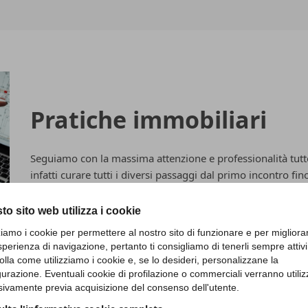
Pratiche immobiliari
Seguiamo con la massima attenzione e professionalità tutte l
infatti curare tutti i diversi passaggi dal primo incontro fino
limita solo alla vendita di immobili, ma grazie alla consoli
grado di gestire tutte le eventuali problematiche legate all
to sito web utilizza i cookie
al meglio l’investimento del nostro cliente.
zziamo i cookie per permettere al nostro sito di funzionare e per migliora
sperienza di navigazione, pertanto ti consigliamo di tenerli sempre attivi
olla come utilizziamo i cookie e, se lo desideri, personalizzane la
Scopri di più
gurazione. Eventuali cookie di profilazione o commerciali verranno utiliz
sivamente previa acquisizione del consenso dell'utente.